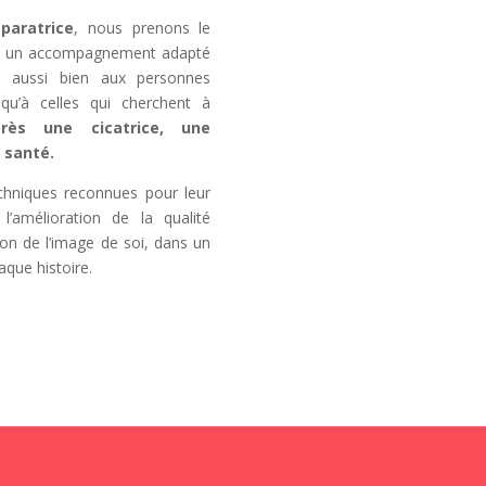
paratrice
, nous prenons le
ire un accompagnement adapté
nt aussi bien aux personnes
qu’à celles qui cherchent à
rès une cicatrice, une
 santé.
techniques reconnues pour leur
’amélioration de la qualité
tion de l’image de soi, dans un
aque histoire.