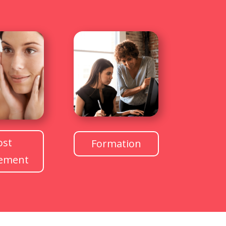
ost
Formation
tement