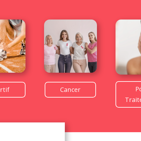
P
rtif
Cancer
Trai