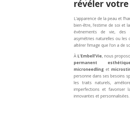
révéler votre
L’apparence de la peau et l’ha
bien-être, l’estime de soi et 
événements de vie, des ci
asymétries naturelles ou le
altérer l’image que l’on a de so
À
L’Embell’Vie
, nous propos
permanent esthétiqu
microneedling
et
microsti
personne dans ses besoins spé
les traits naturels, amélio
imperfections et favoriser 
innovantes et personnalisées.