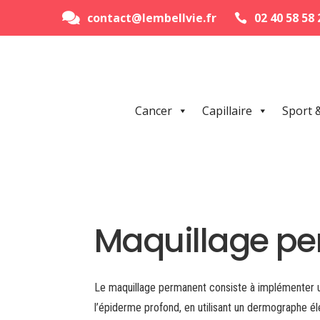
contact@lembellvie.fr
02 40 58 58 


Cancer
Capillaire
Sport 
Maquillage p
Le maquillage permanent consiste à implémenter u
l’épiderme profond, en utilisant un dermographe éle