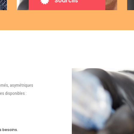

Sourcils
semés, asymétriques
s disponibles :
s besoins.