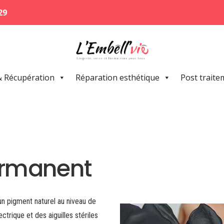
29
& Récupération
Réparation esthétique
Post traite
ermanent
n pigment naturel au niveau de
ctrique et des aiguilles stériles