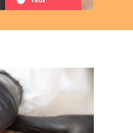

Yeux