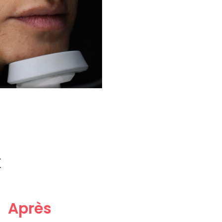
x
Après