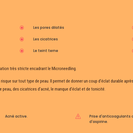
\
Les pores dilatés
\
Les cicatrices
\
Le teint terne
ntation très stricte encadrant le Microneedling.
 risque sur tout type de peau. Il permet de donner un coup d’éclat durable aprè
e peau, des cicatrices d’acné, le manque d’éclat et de tonicité.
Acné active.
s
Prise d'anticoagulants 
d'aspirine.