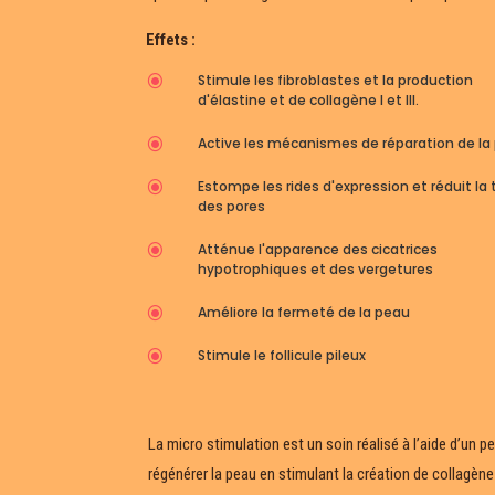
Effets :
\
Stimule les fibroblastes et la production
d'élastine et de collagène I et III.
\
Active les mécanismes de réparation de la
\
Estompe les rides d'expression et réduit la t
des pores
\
Atténue l'apparence des cicatrices
hypotrophiques et des vergetures
\
Améliore la fermeté de la peau
\
Stimule le follicule pileux
La micro stimulation est un soin réalisé à l’aide d’un 
régénérer la peau en stimulant la création de collagène