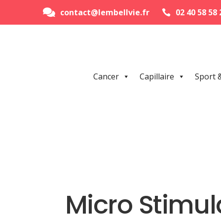
contact@lembellvie.fr
02 40 58 58 


Cancer
Capillaire
Sport 
Micro Stimul