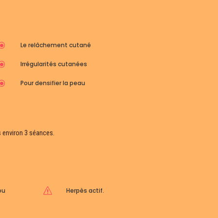
\
Le relâchement cutané
\
Irrégularités cutanées
\
Pour densifier la peau
s environ 3 séances.
ou
s
Herpès actif.