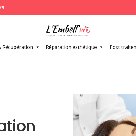
29
& Récupération
Réparation esthétique
Post traite
ation