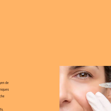
oyen de
rmiques
uche
fs.