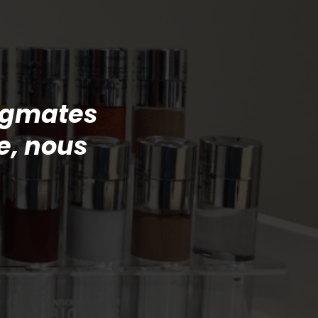
tigmates
e, nous