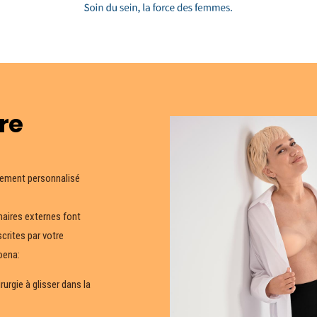
re
nement personnalisé
aires externes font
scrites par votre
oena:
rgie à glisser dans la