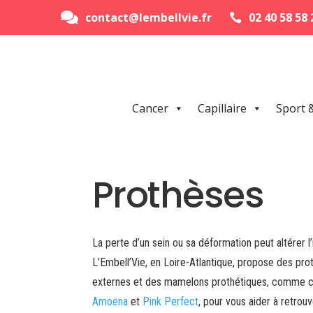
contact@lembellvie.fr
02 40 58 58 


Cancer
Capillaire
Sport 
Prothèses
La perte d’un sein ou sa déformation peut altérer l
L’Embell’Vie, en Loire-Atlantique, propose des p
externes et des mamelons prothétiques, comme 
Amoena
et
Pink Perfect
, pour vous aider à retrou