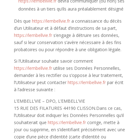
https://lembellvie.fr
devra communiquer (ou non) ses
données à un tiers qu’ils aura préalablement désigné
Dès que
https://lembellvie.fr
a connaissance du décès
d’un Utilisateur et à défaut d’instructions de sa part,
https://lembellvie.fr
s’engage à détruire ses données,
sauf si leur conservation s’avère nécessaire à des fins
probatoires ou pour répondre à une obligation légale.
Si l’Utilisateur souhaite savoir comment
https://lembellvie.fr
utilise ses Données Personnelles,
demander à les rectifier ou s’oppose à leur traitement,
l’Utilisateur peut contacter
https://lembellvie.fr
par écrit
à l’adresse suivante :
L’EMBELL’VIE – DPO, L’EMBELL’VIE
15 RUE DES FILATURES 44190 CLISSON.Dans ce cas,
l’Utilisateur doit indiquer les Données Personnelles qu’il
souhaiterait que
https://lembellvie.fr
corrige, mette à
jour ou supprime, en s’identifiant précisément avec une
copie d’une pièce d’identité (carte d’identité ou